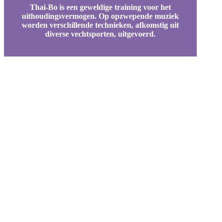
Thai-Bo is een geweldige training voor het
uithoudingsvermogen. Op opzwepende muziek
worden verschillende technieken, afkomstig uit
diverse vechtsporten, uitgevoerd.
Gratis dagpas
Wil je kennismaken met ons fitnesscentrum
Vraag dan de gratis Dagpas aan!