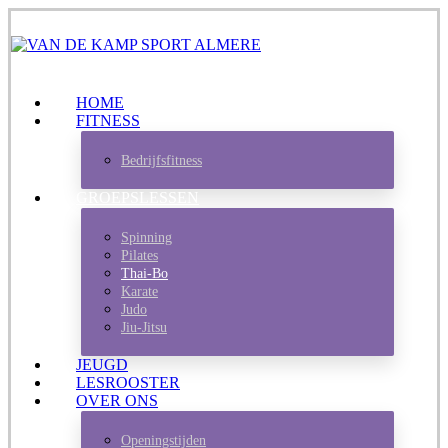
HOME
FITNESS
Bedrijfsfitness
GROEPSLESSEN
Spinning
Pilates
Thai-Bo
Karate
Judo
Jiu-Jitsu
JEUGD
LESROOSTER
OVER ONS
Openingstijden