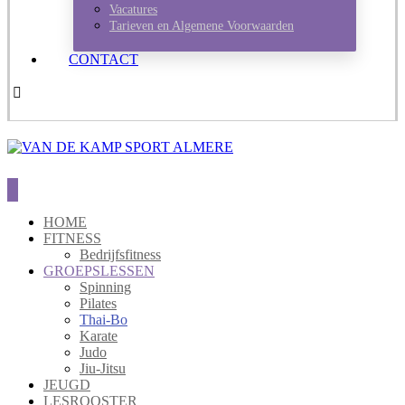
Vacatures
Tarieven en Algemene Voorwaarden
CONTACT
HOME
FITNESS
Bedrijfsfitness
GROEPSLESSEN
Spinning
Pilates
Thai-Bo
Karate
Judo
Jiu-Jitsu
JEUGD
LESROOSTER